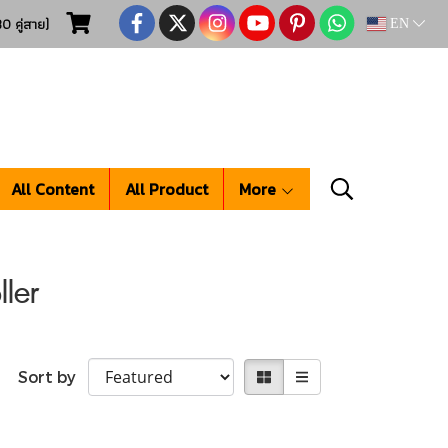
0 คู่สาย)
EN
All Content
All Product
More
ller
Sort by