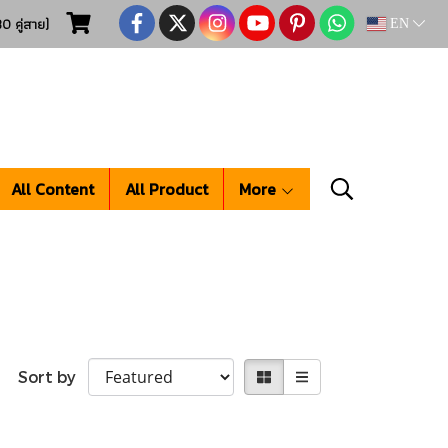
0 คู่สาย)
EN
All Content
All Product
More
Sort by