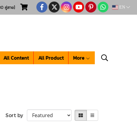
0 คู่สาย)
EN
All Content
All Product
More
Sort by