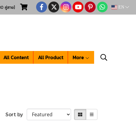
0 คู่สาย)
EN
All Content
All Product
More
Sort by