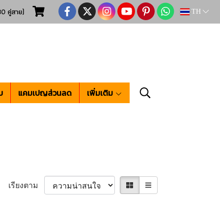
0 คู่สาย)
TH
บ
แคมเปญส่วนลด
เพิ่มเติม
เรียงตาม