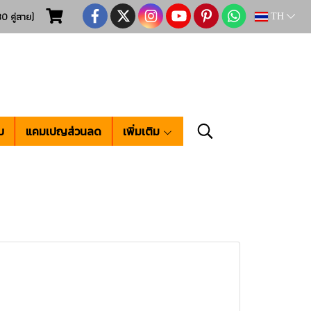
0 คู่สาย)
TH
บ
แคมเปญส่วนลด
เพิ่มเติม