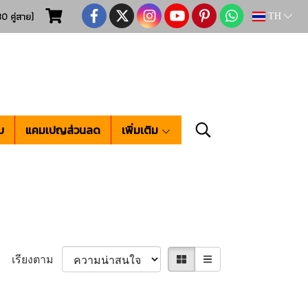
0 คู่สาย)
TH
บ
แคมเปญส่วนลด
เพิ่มเติม
เรียงตาม