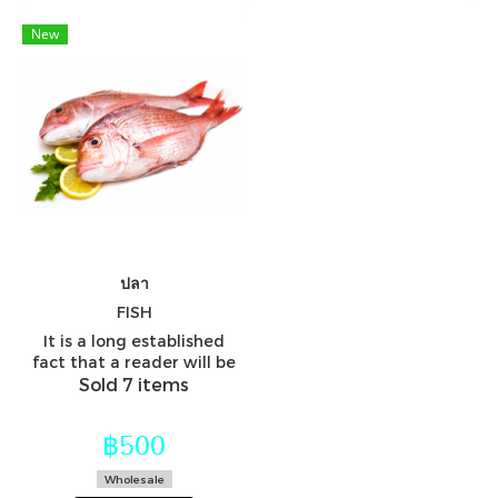
New
ปลา
FISH
It is a long established
fact that a reader will be
distracted by the
Sold 7 items
readable.
฿500
Wholesale