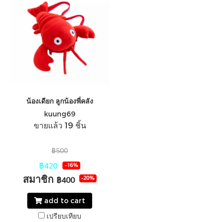
น้องเดียก ลูกน้องพี่คลัง
kuung69
ขายแล้ว 19 ชิ้น
฿500
฿420
-16%
สมาชิก
-20%
฿400
add to cart
เปรียบเทียบ